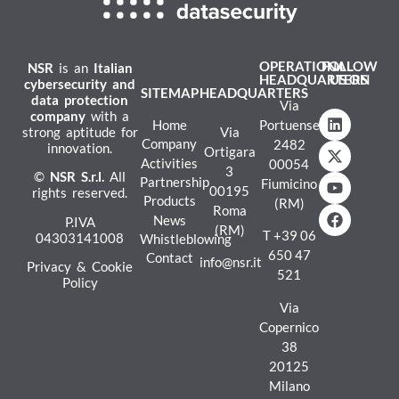
OPERATIONAL
FOLLOW
NSR
is an
Italian
HEADQUARTERS
US ON
cybersecurity and
SITEMAP
HEADQUARTERS
data protection
Via
company
with a
Home
Portuense
strong aptitude for
Via
Company
2482
innovation.
Ortigara
Activities
00054
3
©
NSR
S.r.l.
All
Partnership
Fiumicino
00195
rights reserved.
Products
(RM)
Roma
News
P.IVA
(RM)
T
+39 06
04303141008
Whistleblowing
650 47
Contact
info@nsr.it
Privacy & Cookie
521
Policy
Via
Copernico
38
20125
Milano