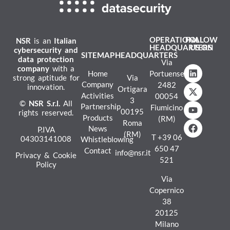
OPERATIONAL
FOLLOW
NSR
is an
Italian
HEADQUARTERS
US ON
cybersecurity and
SITEMAP
HEADQUARTERS
data protection
Via
company
with a
Home
Portuense
strong aptitude for
Via
Company
2482
innovation.
Ortigara
Activities
00054
3
©
NSR
S.r.l.
All
Partnership
Fiumicino
00195
rights reserved.
Products
(RM)
Roma
News
P.IVA
(RM)
T
+39 06
04303141008
Whistleblowing
650 47
Contact
info@nsr.it
Privacy & Cookie
521
Policy
Via
Copernico
38
20125
Milano