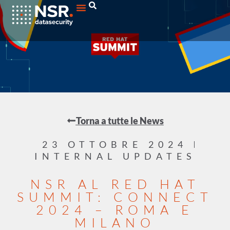
Torna a tutte le News
23 OTTOBRE 2024
INTERNAL UPDATES
NSR AL RED HAT
SUMMIT: CONNECT
2024 – ROMA E
MILANO