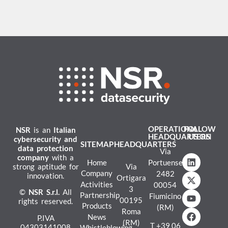
OPERATIONAL
FOLLOW
NSR
is an
Italian
HEADQUARTERS
US ON
cybersecurity and
SITEMAP
HEADQUARTERS
data protection
Via
company
with a
Home
Portuense
strong aptitude for
Via
Company
2482
innovation.
Ortigara
Activities
00054
3
©
NSR
S.r.l.
All
Partnership
Fiumicino
00195
rights reserved.
Products
(RM)
Roma
News
P.IVA
(RM)
T
+39 06
04303141008
Whistleblowing